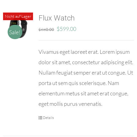
Kontakt
Nicht auf Lager
Flux Watch
Impressum
Ursprünglicher
Aktueller
$
599.00
$
680.00
Sale!
Preis
Preis
war:
ist:
Vivamus eget laoreet erat. Lorem ipsum
$680.00
$599.00.
dolor sit amet, consectetur adipiscing elit.
Nullam feugiat semper erat ut congue. Ut
porta ut sem quis scelerisque. Nam
elementum metus sit amet erat congue,
eget mollis purus venenatis.
Details